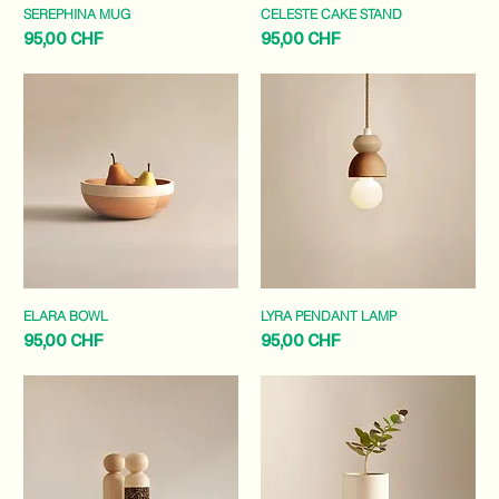
SEREPHINA MUG
CELESTE CAKE STAND
Preis
Preis
95,00 CHF
95,00 CHF
ELARA BOWL
LYRA PENDANT LAMP
Preis
Preis
95,00 CHF
95,00 CHF