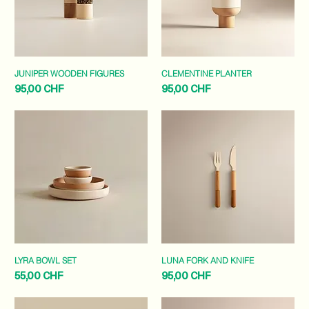
JUNIPER WOODEN FIGURES
CLEMENTINE PLANTER
Preis
Preis
95,00 CHF
95,00 CHF
LYRA BOWL SET
LUNA FORK AND KNIFE
Preis
Preis
55,00 CHF
95,00 CHF